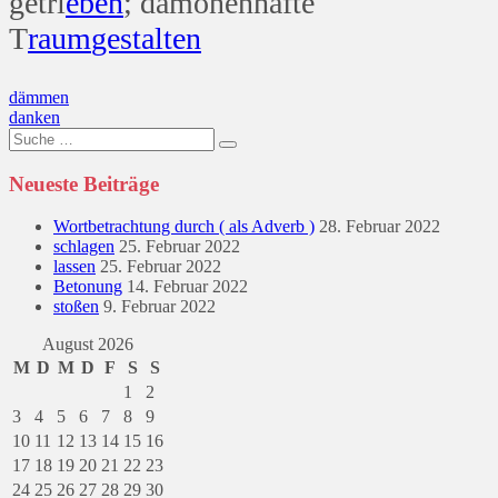
getri
eben
; dämonenhafte
T
raum
gestalten
Beitragsnavigation
dämmen
danken
Suche
nach:
Neueste Beiträge
Wortbetrachtung durch ( als Adverb )
28. Februar 2022
schlagen
25. Februar 2022
lassen
25. Februar 2022
Betonung
14. Februar 2022
stoßen
9. Februar 2022
August 2026
M
D
M
D
F
S
S
1
2
3
4
5
6
7
8
9
10
11
12
13
14
15
16
17
18
19
20
21
22
23
24
25
26
27
28
29
30