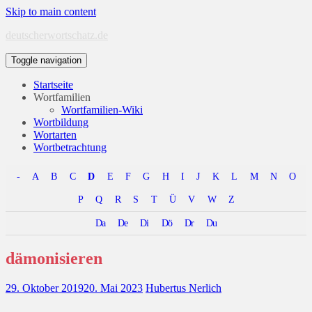
Skip to main content
deutscherwortschatz.de
Toggle navigation
Startseite
Wortfamilien
Wortfamilien-Wiki
Wortbildung
Wortarten
Wortbetrachtung
-
A
B
C
D
E
F
G
H
I
J
K
L
M
N
O
P
Q
R
S
T
Ü
V
W
Z
Da
De
Di
Dö
Dr
Du
dämonisieren
29. Oktober 2019
20. Mai 2023
Hubertus Nerlich