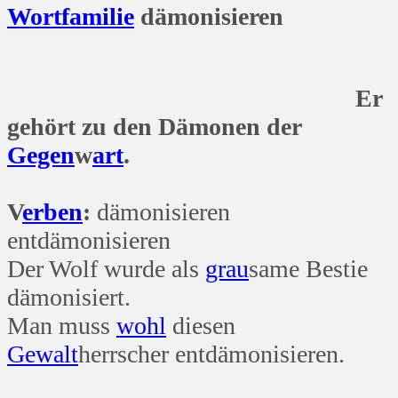
Wort
familie
dämonisieren
Er
gehört zu den Dämonen der
Gegen
w
art
.
V
erben
:
dämonisieren
entdämonisieren
Der Wolf wurde als
grau
same Bestie
dämonisiert.
Man muss
wohl
diesen
Gewalt
herrscher entdämonisieren.