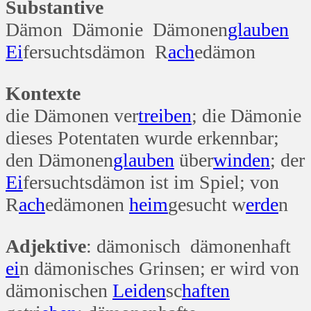
Substantive
Dämon Dämonie Dämonen
glauben
Ei
fersuchtsdämon R
ach
edämon
Kontexte
die Dämonen ver
treiben
; die Dämonie
dieses Potentaten wurde erkennbar;
den Dämonen
glauben
über
winden
; der
Ei
fersuchtsdämon ist im Spiel; von
R
ach
edämonen
heim
gesucht w
erde
n
Adjektive
: dämonisch dämonenhaft
ei
n dämonisches Grinsen; er wird von
dämonischen
Leiden
sc
haften