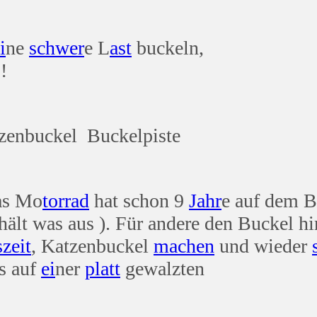
i
ne
schwer
e L
ast
buckeln,
!
zenbuckel Buckelpiste
as Mo
tor
rad
hat schon 9
Jahr
e auf dem B
hält was aus ). Für andere den Buckel hi
s
zeit
, Katzenbuckel
machen
und wieder
ls auf
ei
ner
platt
gewalzten