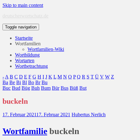
Skip to main content
deutscherwortschatz.de
Toggle navigation
Startseite
Wortfamilien
Wortfamilien-Wiki
Wortbildung
Wortarten
Wortbetrachtung
-
A
B
C
D
E
F
G
H
I
J
K
L
M
N
O
P
Q
R
S
T
Ü
V
W
Z
Ba
Be
Bi
Bl
Bo
Br
Bu
Buc
Bud
Büg
Buh
Bum
Bür
Bus
Büß
But
buckeln
17. Februar 2021
17. Februar 2021
Hubertus Nerlich
Wort
familie
buckeln