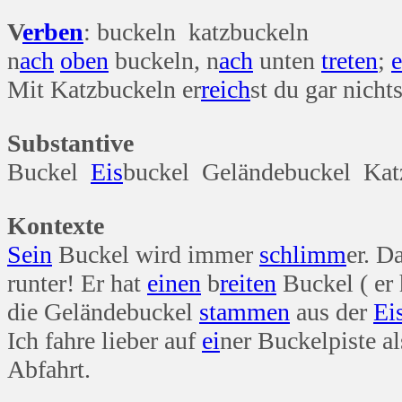
V
erben
: buckeln katzbuckeln
n
ach
oben
buckeln, n
ach
unten
treten
;
e
Mit Katzbuckeln er
reich
st du gar nichts
Substantive
Buckel
Eis
buckel Geländebuckel Kat
Kontexte
Sein
Buckel wird immer
schlimm
er. D
runter! Er hat
einen
b
reiten
Buckel ( er 
die Geländebuckel
stammen
aus der
Ei
Ich fahre lieber auf
ei
ner Buckelpiste a
Abfahrt.