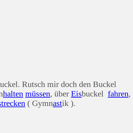
uckel. Rutsch mir doch den Buckel
n
halten
müssen
, über
Eis
buckel
fahren
,
strecken
( Gymn
ast
ik ).