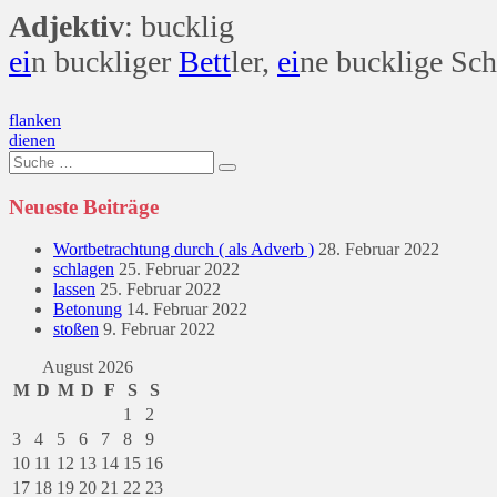
Adjektiv
: bucklig
ei
n buckliger
Bett
ler,
ei
ne bucklige Sch
Beitragsnavigation
flanken
dienen
Suche
nach:
Neueste Beiträge
Wortbetrachtung durch ( als Adverb )
28. Februar 2022
schlagen
25. Februar 2022
lassen
25. Februar 2022
Betonung
14. Februar 2022
stoßen
9. Februar 2022
August 2026
M
D
M
D
F
S
S
1
2
3
4
5
6
7
8
9
10
11
12
13
14
15
16
17
18
19
20
21
22
23