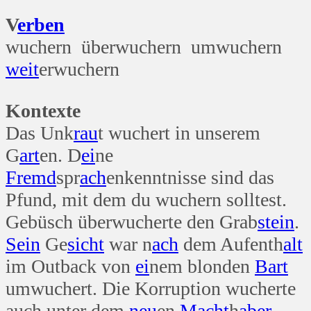
V
erben
wuchern überwuchern umwuchern
weit
erwuchern
Kontexte
Das Unk
rau
t wuchert in unserem
G
art
en. D
ei
ne
Fremd
spr
ach
enkenntnisse sind das
Pfund, mit dem du wuchern solltest.
Gebüsch überwucherte den Grab
stein
.
Sein
Ge
sicht
war n
ach
dem Aufenth
alt
im Outback von
ei
nem blonden
Bart
umwuchert. Die Korruption wucherte
auch unter dem
neu
en
Macht
h
aber