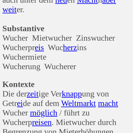
weit
er.
Substantive
Wucher Mietwucher Zinswucher
Wucherpr
eis
Wuc
herz
ins
Wuchermiete
Wucherung Wucherer
Kontexte
Die der
zeit
ige Ver
knapp
ung von
Getr
ei
de auf dem
Welt
markt
macht
Wucher
möglich
/ führt zu
Wucherp
reisen
. Mietwucher durch
Begrenzung von Mieterhöhungen