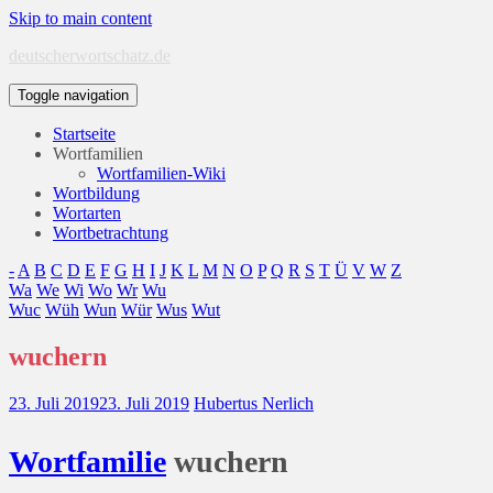
Skip to main content
deutscherwortschatz.de
Toggle navigation
Startseite
Wortfamilien
Wortfamilien-Wiki
Wortbildung
Wortarten
Wortbetrachtung
-
A
B
C
D
E
F
G
H
I
J
K
L
M
N
O
P
Q
R
S
T
Ü
V
W
Z
Wa
We
Wi
Wo
Wr
Wu
Wuc
Wüh
Wun
Wür
Wus
Wut
wuchern
23. Juli 2019
23. Juli 2019
Hubertus Nerlich
Wort
familie
wuchern