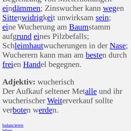
ei
n
dämmen
; Zinswucher kann
weg
en
Sitte
n
widrig
k
ei
t unwirksam
sein
;
ei
ne Wucherung am
Baum
stamm
aufg
rund
ei
nes Pilzbefalls;
Sch
leim
haut
wucherungen in der
Nase
;
Wucherern kann man am
beste
n durch
frei
en
Hand
el begegnen.
Adjektiv:
wucherisch
Der Aufkauf seltener Met
alle
und ihr
wucherischer
Weit
erverkauf sollte
ver
bote
n w
erde
n.
Beitragsnavigation
balancieren
leben