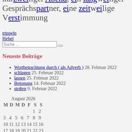
Gesprächs
part
ner,
ei
ne
zeit
w
ei
lige
V
erst
immung
Beitragsnavigation
trippeln
Hebel
Suche
nach:
Neueste Beiträge
Wortbetrachtung durch ( als Adverb )
28. Februar 2022
schlagen
25. Februar 2022
lassen
25. Februar 2022
Betonung
14. Februar 2022
stoßen
9. Februar 2022
August 2026
M
D
M
D
F
S
S
1
2
3
4
5
6
7
8
9
10
11
12
13
14
15
16
17
18
19
20
21
22
23