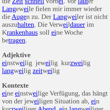
die
Zeit
schnell
vorb
ei
. Vor
laut
er
Lang
ew
ei
le fielen mir immer wieder
die
Auge
n zu. Der
Lang
w
ei
ler ist nicht
auszu
halten
. Die Verw
ei
l
dauer
im
K
ranken
haus
soll
ei
ne Woche
be
tragen
.
Adjektive
ei
nstw
ei
lig jew
ei
lig kur
zwei
lig
lang
w
ei
lig
zeit
w
ei
lig
Kontexte
ei
ne
ei
nstw
ei
lige Verfügung, das hängt
von der jew
ei
ligen Situation ab,
ei
n
kur
zwei
liger
Abend
,
ei
n
lang
w
ei
liger