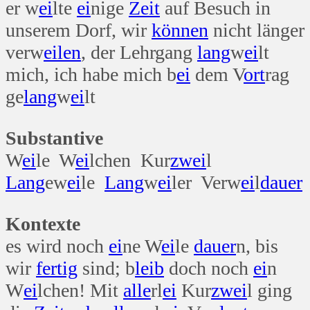
er w
ei
lte
ei
nige
Zeit
auf Besuch in
unserem Dorf, wir
können
nicht länger
verw
eilen
, der Lehrgang
lang
w
ei
lt
mich, ich habe mich b
ei
dem V
ort
rag
ge
lang
w
ei
lt
Substantive
W
ei
le W
ei
lchen Kur
zwei
l
Lang
ew
ei
le
Lang
w
ei
ler Verw
ei
l
dauer
Kontexte
es wird noch
ei
ne W
ei
le
dauer
n, bis
wir
fertig
sind; b
leib
doch noch
ei
n
W
ei
lchen! Mit
alle
rl
ei
Kur
zwei
l ging