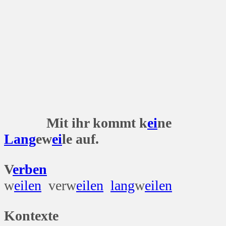
Mit ihr kommt k
ei
ne
Lang
ew
ei
le auf.
V
erben
w
eilen
verw
eilen
lang
w
eilen
Kontexte