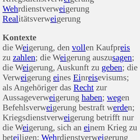
Weh
rdienstverw
ei
gerung
Real
itätsverw
ei
gerung
Kontexte
die W
ei
gerung, den
voll
en Kaufpr
eis
zu
zahlen
; die W
ei
gerung auszu
sagen
;
die W
ei
gerung, Auskunft zu
geben
; die
Verw
ei
gerung
ei
nes
Ei
nr
eis
evisums;
als Angehöriger das
Recht
zur
Aussageverw
ei
gerung
haben
;
weg
en
Befehlsverw
ei
gerung bestraft w
erde
n;
Kriegsdienstverw
ei
gerung betrifft nur
die W
ei
gerung, sich an
ei
nem Krieg zu
bet
ei
ligen;
Weh
rdienstverw
ei
gerung