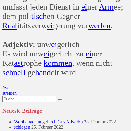
umfasst jeden Dienst in
ei
ner
Arm
ee;
dem poli
tisch
en Gegner
Real
itätsverw
ei
gerung vor
werfen
.
Adjektiv
: unw
ei
gerlich
Es wird unw
ei
gerlich zu
ei
ner
Kat
ast
rophe
kommen
, wenn nicht
schnell
ge
hand
elt wird.
Beitragsnavigation
fest
streiken
Suche
nach:
Neueste Beiträge
Wortbetrachtung durch ( als Adverb )
28. Februar 2022
schlagen
25. Februar 2022