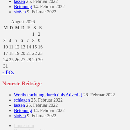
lassen
25. Februar 2022
Betonung
14. Februar 2022
stoßen
9. Februar 2022
August 2026
M
D
M
D
F
S
S
1
2
3
4
5
6
7
8
9
10
11
12
13
14
15
16
17
18
19
20
21
22
23
24
25
26
27
28
29
30
31
« Feb.
Neueste Beiträge
Wortbetrachtung durch ( als Adverb )
28. Februar 2022
schlagen
25. Februar 2022
lassen
25. Februar 2022
Betonung
14. Februar 2022
stoßen
9. Februar 2022
Impressum