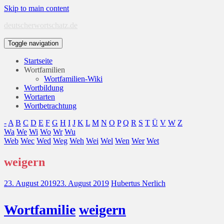
Skip to main content
deutscherwortschatz.de
Toggle navigation
Startseite
Wortfamilien
Wortfamilien-Wiki
Wortbildung
Wortarten
Wortbetrachtung
-
A
B
C
D
E
F
G
H
I
J
K
L
M
N
O
P
Q
R
S
T
Ü
V
W
Z
Wa
We
Wi
Wo
Wr
Wu
Web
Wec
Wed
Weg
Weh
Wei
Wel
Wen
Wer
Wet
weigern
23. August 2019
23. August 2019
Hubertus Nerlich
Wort
familie
weigern