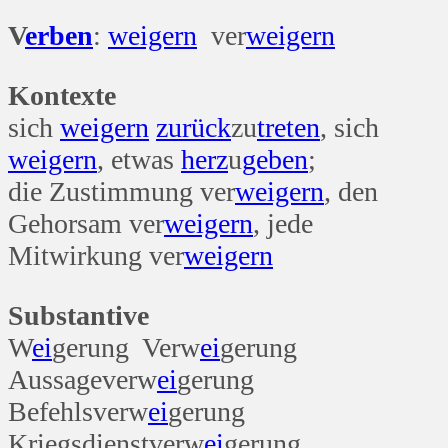
V
erben
:
weigern
ver
weigern
Kontexte
sich
weigern
zurück
zu
treten
, sich
weigern
, etwas
herz
u
geben
;
die Zustimmung ver
weigern
, den
Gehorsam ver
weigern
, jede
Mitwirkung ver
weigern
Substantive
W
ei
gerung Verw
ei
gerung
Aussageverw
ei
gerung
Befehlsverw
ei
gerung
Kriegsdienstverw
ei
gerung