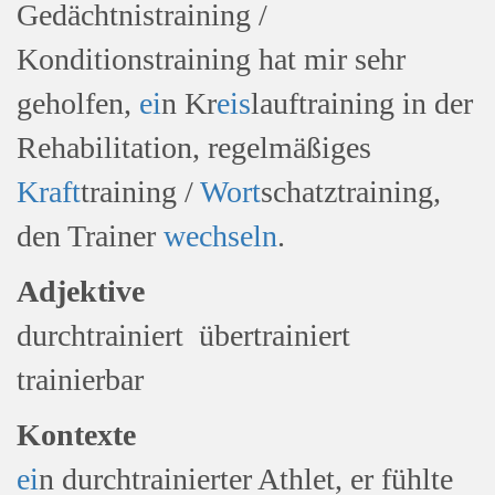
Gedächtnistraining /
Konditionstraining hat mir sehr
geholfen,
ei
n Kr
eis
lauftraining in der
Rehabilitation, regelmäßiges
Kraft
training /
Wort
schatztraining,
den Trainer
wechseln
.
Adjektive
durchtrainiert übertrainiert
trainierbar
Kontexte
ei
n durchtrainierter Athlet, er fühlte