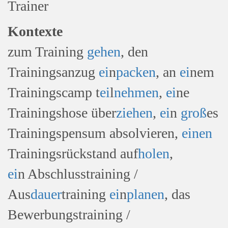
Trainer
Kontexte
zum Training
gehen
, den
Trainingsanzug
ei
n
packen
, an
ei
nem
Trainingscamp t
ei
l
nehmen
,
ei
ne
Trainingshose über
ziehen
,
ei
n
groß
es
Trainingspensum absolvieren,
einen
Trainingsrückstand auf
holen
,
ei
n Abschlusstraining /
Aus
dauer
training
ei
n
planen
, das
Bewerbungstraining /