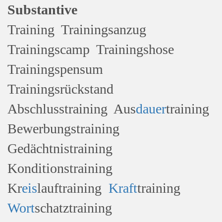
Substantive
Training Trainingsanzug
Trainingscamp Trainingshose
Trainingspensum
Trainingsrückstand
Abschlusstraining Aus
dauer
training
Bewerbungstraining
Gedächtnistraining
Konditionstraining
Kr
eis
lauftraining
Kraft
training
Wort
schatztraining