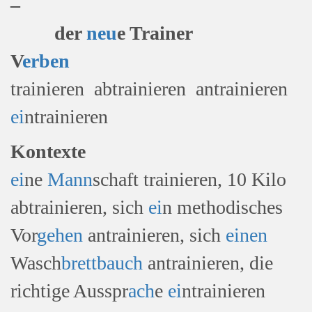
–
der
neu
e Trainer
V
erben
trainieren abtrainieren antrainieren
ei
ntrainieren
Kontexte
ei
ne
Mann
schaft trainieren, 10 Kilo
abtrainieren, sich
ei
n methodisches
Vor
gehen
antrainieren, sich
einen
Wasch
brett
bauch
antrainieren, die
richtige Ausspr
ach
e
ei
ntrainieren