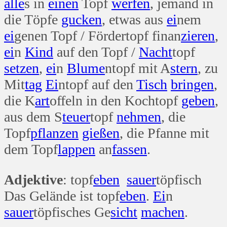
alle
s in
einen
Topf
werfen
, jemand in
die Töpfe
gucken
, etwas aus
ei
nem
ei
genen Topf / Fördertopf finan
zieren
,
ei
n
Kind
auf den Topf /
Nacht
topf
setzen
,
ei
n
Blume
ntopf mit A
stern
, zu
Mit
tag
Ei
ntopf auf den
Tisch
bringen
,
die K
art
offeln in den Kochtopf
geben
,
aus dem S
teuer
topf
nehmen
, die
Topf
pflanzen
gießen
, die Pfanne mit
dem Topf
lappen
an
fassen
.
Adjektive
: topf
eben
sauer
töpfisch
Das Gelände ist topf
eben
.
Ei
n
sauer
töpfisches Ge
sicht
machen
.