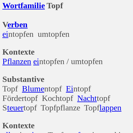
Wort
familie
Topf
V
erben
ei
ntopfen umtopfen
Kontexte
Pflanzen
ei
ntopfen / umtopfen
Substantive
Topf
Blume
ntopf
Ei
ntopf
Fördertopf Kochtopf
Nacht
topf
S
teuer
topf Topfpflanze Topf
lappen
Kontexte