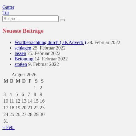
Beitragsnavigation
Gatter
Tor
Suche
nach:
Neueste Beiträge
Wortbetrachtung durch ( als Adverb )
28. Februar 2022
schlagen
25. Februar 2022
lassen
25. Februar 2022
Betonung
14. Februar 2022
stoßen
9. Februar 2022
August 2026
M
D
M
D
F
S
S
1
2
3
4
5
6
7
8
9
10
11
12
13
14
15
16
17
18
19
20
21
22
23
24
25
26
27
28
29
30
31
« Feb.