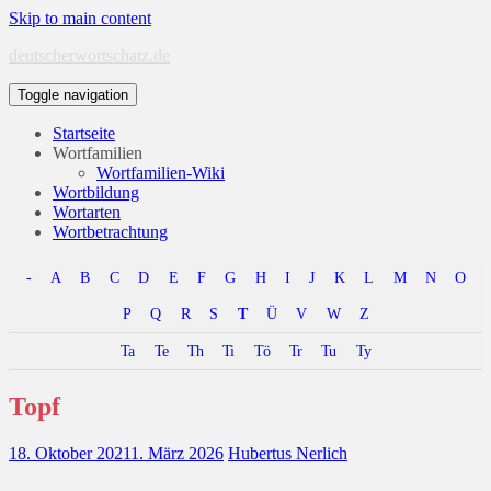
Skip to main content
deutscherwortschatz.de
Toggle navigation
Startseite
Wortfamilien
Wortfamilien-Wiki
Wortbildung
Wortarten
Wortbetrachtung
-
A
B
C
D
E
F
G
H
I
J
K
L
M
N
O
P
Q
R
S
T
Ü
V
W
Z
Ta
Te
Th
Ti
Tö
Tr
Tu
Ty
Topf
18. Oktober 2021
1. März 2026
Hubertus Nerlich