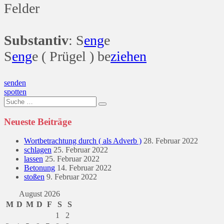
Felder
Substantiv
: S
eng
e
S
eng
e ( Prügel ) be
ziehen
Beitragsnavigation
senden
spotten
Suche
nach:
Neueste Beiträge
Wortbetrachtung durch ( als Adverb )
28. Februar 2022
schlagen
25. Februar 2022
lassen
25. Februar 2022
Betonung
14. Februar 2022
stoßen
9. Februar 2022
August 2026
M
D
M
D
F
S
S
1
2