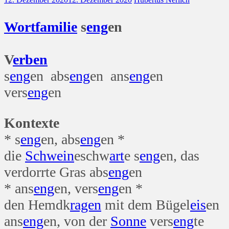
Wort
familie
s
eng
en
V
erben
s
eng
en abs
eng
en ans
eng
en
vers
eng
en
Kontexte
* s
eng
en, abs
eng
en *
die
Schwein
eschw
art
e s
eng
en, das
verdorrte Gras abs
eng
en
* ans
eng
en, vers
eng
en *
den Hemdk
ragen
mit dem Bügel
eis
en
ans
eng
en, von der
Sonne
vers
eng
te