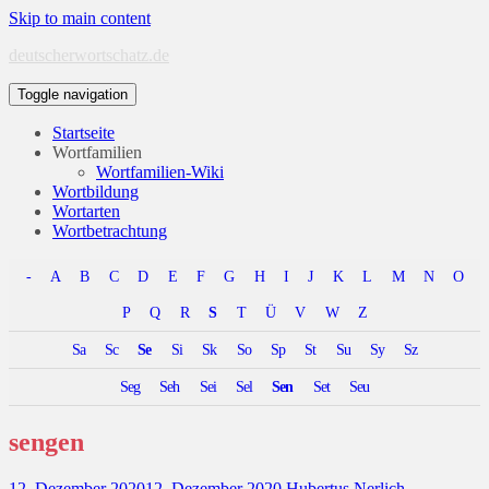
Skip to main content
deutscherwortschatz.de
Toggle navigation
Startseite
Wortfamilien
Wortfamilien-Wiki
Wortbildung
Wortarten
Wortbetrachtung
-
A
B
C
D
E
F
G
H
I
J
K
L
M
N
O
P
Q
R
S
T
Ü
V
W
Z
Sa
Sc
Se
Si
Sk
So
Sp
St
Su
Sy
Sz
Seg
Seh
Sei
Sel
Sen
Set
Seu
sengen
12. Dezember 2020
12. Dezember 2020
Hubertus Nerlich