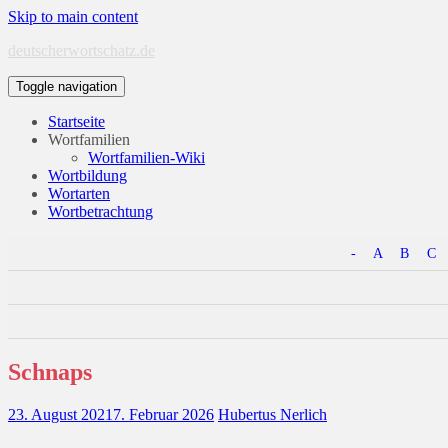
Skip to main content
deutscherwortschatz.de
Toggle navigation
Startseite
Wortfamilien
Wortfamilien-Wiki
Wortbildung
Wortarten
Wortbetrachtung
-
A
B
C
Schnaps
23. August 2021
7. Februar 2026
Hubertus Nerlich