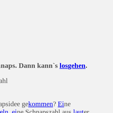
naps. Dann kann`s
los
gehen
.
ahl
apsidee ge
kommen
?
Ei
ne
eln
,
ei
ne Schnapszahl aus
laut
er