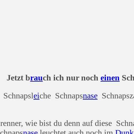
 b
rau
ch ich nur noch
einen
Sch
 Schnapsl
ei
che Schnaps
nase
Schnapsz
renner, wie bist du denn auf diese Schn
Schnaps
nase
leuchtet auch noch im
Dunk