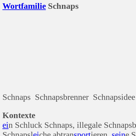
Wort
familie
Schnaps
Jetzt
Schnaps Schnapsbrenner Schnapsidee
Kontexte
ei
n Schluck Schnaps, illegale Schnapsb
Schnapsl
ei
che abtran
sport
ieren,
sein
e 