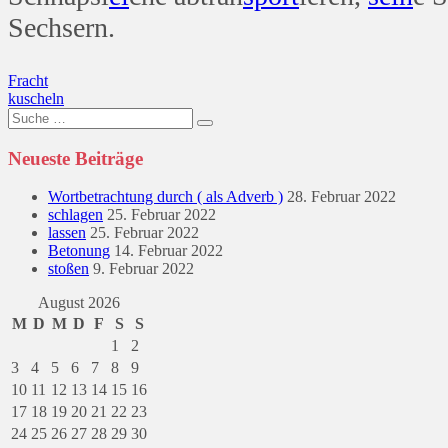
Sechsern.
Beitragsnavigation
Fracht
kuscheln
Suche
nach:
Neueste Beiträge
Wortbetrachtung durch ( als Adverb )
28. Februar 2022
schlagen
25. Februar 2022
lassen
25. Februar 2022
Betonung
14. Februar 2022
stoßen
9. Februar 2022
August 2026
M
D
M
D
F
S
S
1
2
3
4
5
6
7
8
9
10
11
12
13
14
15
16
17
18
19
20
21
22
23
24
25
26
27
28
29
30