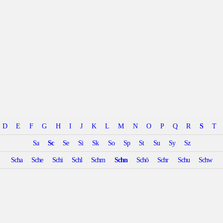
D
E
F
G
H
I
J
K
L
M
N
O
P
Q
R
S
T
Sa
Sc
Se
Si
Sk
So
Sp
St
Su
Sy
Sz
Scha
Sche
Schi
Schl
Schm
Schn
Schö
Schr
Schu
Schw