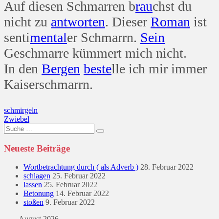
Auf diesen Schmarren b
rau
chst du
nicht zu
antworten
. Dieser
Roman
ist
senti
mental
er Schmarrn.
Sein
Geschmarre kümmert mich nicht.
In den
Bergen
beste
lle ich mir immer
Kaiserschmarrn.
Beitragsnavigation
schmirgeln
Zwiebel
Suche
nach:
Neueste Beiträge
Wortbetrachtung durch ( als Adverb )
28. Februar 2022
schlagen
25. Februar 2022
lassen
25. Februar 2022
Betonung
14. Februar 2022
stoßen
9. Februar 2022
August 2026