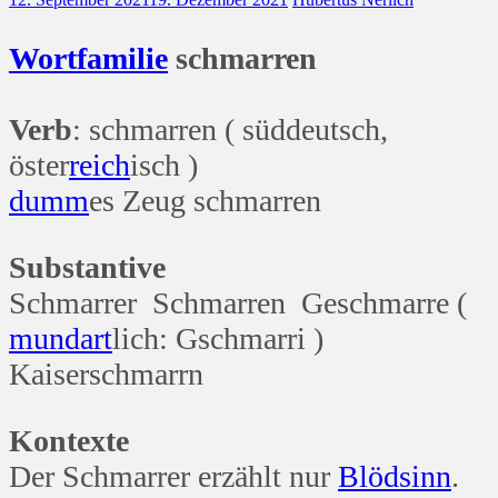
Wort
familie
schmarren
Verb
: schmarren ( süddeutsch,
öster
reich
isch )
dumm
es Zeug schmarren
Substantive
Schmarrer Schmarren Geschmarre (
mund
art
lich: Gschmarri )
Kaiserschmarrn
Kontexte
Der Schmarrer erzählt nur
Blöd
sinn
.