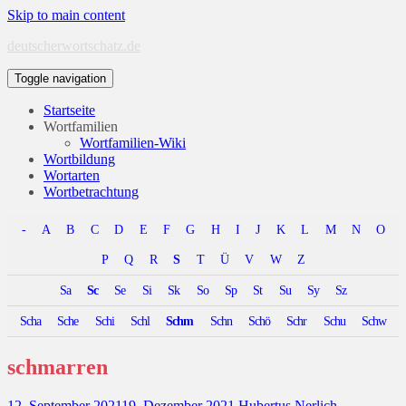
Skip to main content
deutscherwortschatz.de
Toggle navigation
Startseite
Wortfamilien
Wortfamilien-Wiki
Wortbildung
Wortarten
Wortbetrachtung
-
A
B
C
D
E
F
G
H
I
J
K
L
M
N
O
P
Q
R
S
T
Ü
V
W
Z
Sa
Sc
Se
Si
Sk
So
Sp
St
Su
Sy
Sz
Scha
Sche
Schi
Schl
Schm
Schn
Schö
Schr
Schu
Schw
schmarren
12. September 2021
19. Dezember 2021
Hubertus Nerlich