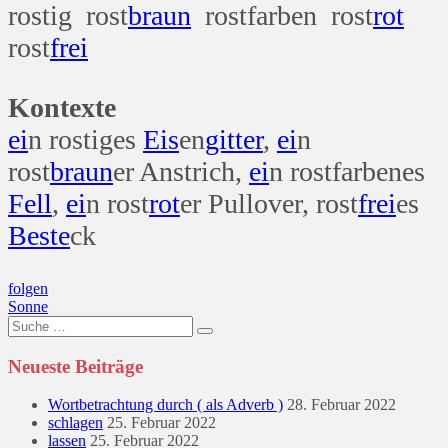
rostig rost
braun
rostfarben rost
rot
rost
frei
Kontexte
ei
n rostiges
Eis
en
gitter
,
ei
n
rost
braun
er Anstrich,
ei
n rostfarbenes
Fell
,
ei
n rost
rot
er Pullover, rost
frei
es
Beste
ck
Beitragsnavigation
folgen
Sonne
Suche
nach:
Neueste Beiträge
Wortbetrachtung durch ( als Adverb )
28. Februar 2022
schlagen
25. Februar 2022
lassen
25. Februar 2022