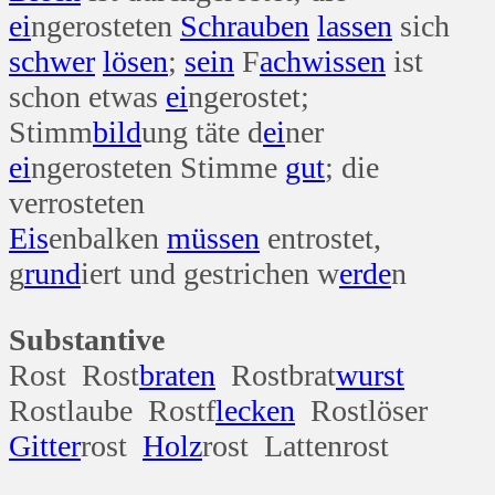
ei
ngerosteten
Schrauben
lassen
sich
schwer
lösen
;
sein
F
ach
wissen
ist
schon etwas
ei
ngerostet;
Stimm
bild
ung täte d
ei
ner
ei
ngerosteten Stimme
gut
; die
verrosteten
Eis
enbalken
müssen
entrostet,
g
rund
iert und gestrichen w
erde
n
Substantive
Rost Rost
braten
Rostbrat
wurst
Rostlaube Rostf
lecken
Rostlöser
Gitter
rost
Holz
rost Lattenrost