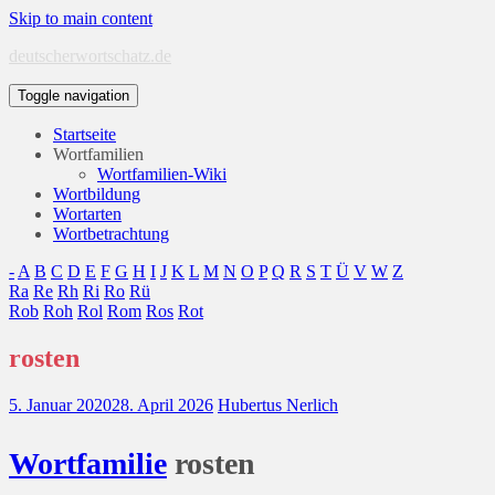
Skip to main content
deutscherwortschatz.de
Toggle navigation
Startseite
Wortfamilien
Wortfamilien-Wiki
Wortbildung
Wortarten
Wortbetrachtung
-
A
B
C
D
E
F
G
H
I
J
K
L
M
N
O
P
Q
R
S
T
Ü
V
W
Z
Ra
Re
Rh
Ri
Ro
Rü
Rob
Roh
Rol
Rom
Ros
Rot
rosten
5. Januar 2020
28. April 2026
Hubertus Nerlich
Wort
familie
rosten