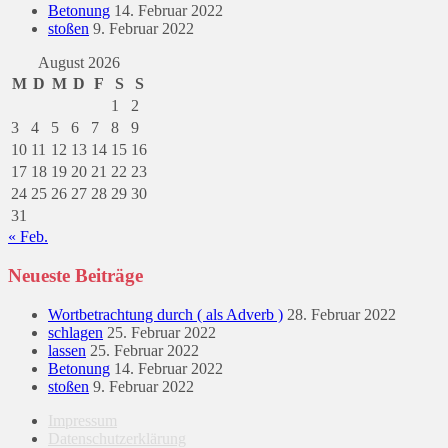
Betonung
14. Februar 2022
stoßen
9. Februar 2022
August 2026
M
D
M
D
F
S
S
1
2
3
4
5
6
7
8
9
10
11
12
13
14
15
16
17
18
19
20
21
22
23
24
25
26
27
28
29
30
31
« Feb.
Neueste Beiträge
Wortbetrachtung durch ( als Adverb )
28. Februar 2022
schlagen
25. Februar 2022
lassen
25. Februar 2022
Betonung
14. Februar 2022
stoßen
9. Februar 2022
Impressum
Datenschutzerklärung