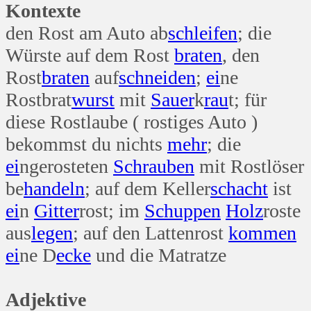
Kontexte
den Rost am Auto ab
schleifen
; die
Würste auf dem Rost
braten
, den
Rost
braten
auf
schneiden
;
ei
ne
Rostbrat
wurst
mit
Sauer
k
rau
t; für
diese Rostlaube ( rostiges Auto )
bekommst du nichts
mehr
; die
ei
ngerosteten
Schrauben
mit Rostlöser
be
handeln
; auf dem Keller
schacht
ist
ei
n
Gitter
rost; im
Schuppen
Holz
roste
aus
legen
; auf den Lattenrost
kommen
ei
ne D
ecke
und die Matratze
Adjektive