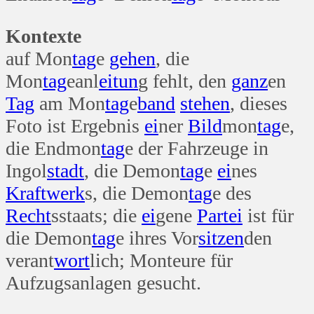
Kontexte
auf Mon
tag
e
gehen
, die
Mon
tag
eanl
ei
tun
g fehlt, den
ganz
en
Tag
am Mon
tag
e
band
stehen
, dieses
Foto ist Ergebnis
ei
ner
Bild
mon
tag
e,
die Endmon
tag
e der Fahrzeuge in
Ingol
stadt
, die Demon
tag
e
ei
nes
Kraft
werk
s, die Demon
tag
e des
Recht
sstaats; die
ei
gene
Partei
ist für
die Demon
tag
e ihres Vor
sitzen
den
verant
wort
lich; Monteure für
Aufzugsanlagen gesucht.