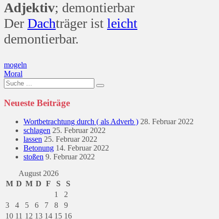
Adjektiv
; demontierbar
Der
Dach
träger ist
leicht
demontierbar.
Beitragsnavigation
mogeln
Moral
Suche
nach:
Neueste Beiträge
Wortbetrachtung durch ( als Adverb )
28. Februar 2022
schlagen
25. Februar 2022
lassen
25. Februar 2022
Betonung
14. Februar 2022
stoßen
9. Februar 2022
August 2026
M
D
M
D
F
S
S
1
2
3
4
5
6
7
8
9
10
11
12
13
14
15
16