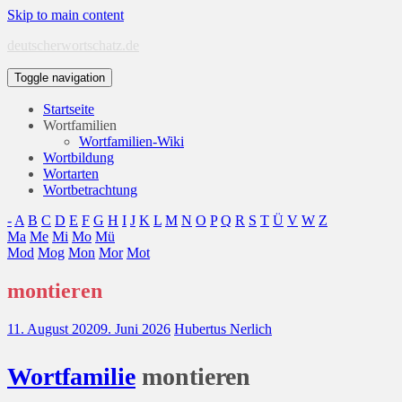
Skip to main content
deutscherwortschatz.de
Toggle navigation
Startseite
Wortfamilien
Wortfamilien-Wiki
Wortbildung
Wortarten
Wortbetrachtung
-
A
B
C
D
E
F
G
H
I
J
K
L
M
N
O
P
Q
R
S
T
Ü
V
W
Z
Ma
Me
Mi
Mo
Mü
Mod
Mog
Mon
Mor
Mot
montieren
11. August 2020
9. Juni 2026
Hubertus Nerlich
Wort
familie
montieren