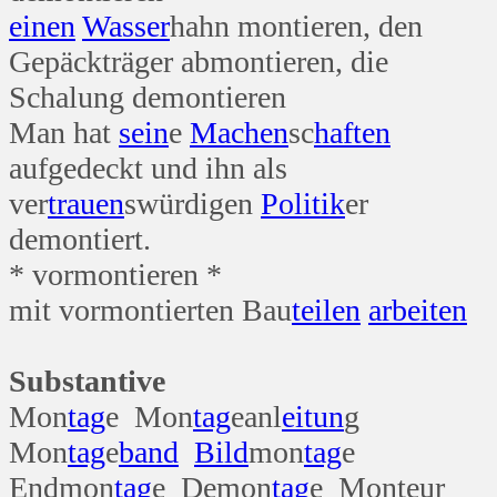
einen
Wasser
hahn montieren, den
Gepäckträger abmontieren, die
Schalung demontieren
Man hat
sein
e
Machen
sc
haften
aufgedeckt und ihn als
ver
trauen
swürdigen
Politik
er
demontiert.
* vormontieren *
mit vormontierten Bau
teilen
arbeiten
Substantive
Mon
tag
e Mon
tag
eanl
ei
tun
g
Mon
tag
e
band
Bild
mon
tag
e
Endmon
tag
e Demon
tag
e Monteur