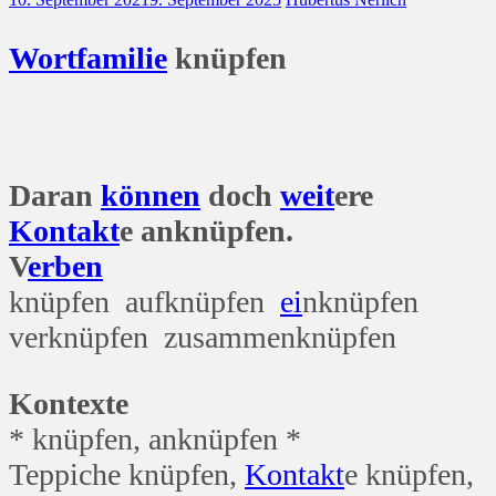
Wort
familie
knüpfen
Daran
können
doch
weit
ere
Kontakt
e anknüpfen.
V
erben
knüpfen aufknüpfen
ei
nknüpfen
verknüpfen zusammenknüpfen
Kontexte
* knüpfen, anknüpfen *
Teppiche knüpfen,
Kontakt
e knüpfen,