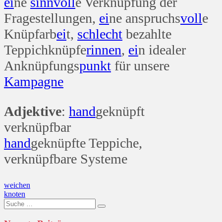
ei
ne
sinn
voll
e Verknüpfung der
Fragestellungen,
ei
ne anspruchs
voll
e
Knüpfarb
ei
t,
schlecht
bezahlte
Teppichknüpfe
rinnen
,
ei
n idealer
Anknüpfungs
punkt
für unsere
Kampagne
Adjektive
:
hand
geknüpft
verknüpfbar
hand
geknüpfte Teppiche,
verknüpfbare Systeme
Beitragsnavigation
weichen
knoten
Suche
nach: