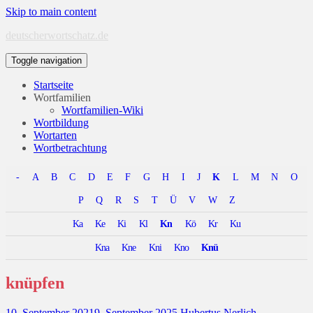
Skip to main content
deutscherwortschatz.de
Toggle navigation
Startseite
Wortfamilien
Wortfamilien-Wiki
Wortbildung
Wortarten
Wortbetrachtung
-
A
B
C
D
E
F
G
H
I
J
K
L
M
N
O
P
Q
R
S
T
Ü
V
W
Z
Ka
Ke
Ki
Kl
Kn
Kö
Kr
Ku
Kna
Kne
Kni
Kno
Knü
knüpfen
10. September 2021
9. September 2025
Hubertus Nerlich