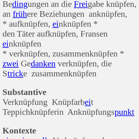
Be
ding
ungen an die
Frei
gabe knüpfen,
an
früh
ere Beziehungen anknüpfen,
* aufknüpfen,
ei
nknüpfen *
den Täter aufknüpfen, Fransen
ei
nknüpfen
* verknüpfen, zusammenknüpfen *
zwei
Ge
danken
verknüpfen, die
S
trick
e zusammenknüpfen
Substantive
Verknüpfung Knüpfarb
ei
t
Teppichknüpferin Anknüpfungs
punkt
Kontexte