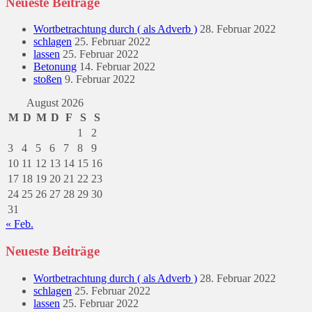
Neueste Beiträge
Wortbetrachtung durch ( als Adverb )
28. Februar 2022
schlagen
25. Februar 2022
lassen
25. Februar 2022
Betonung
14. Februar 2022
stoßen
9. Februar 2022
August 2026
M
D
M
D
F
S
S
1
2
3
4
5
6
7
8
9
10
11
12
13
14
15
16
17
18
19
20
21
22
23
24
25
26
27
28
29
30
31
« Feb.
Neueste Beiträge
Wortbetrachtung durch ( als Adverb )
28. Februar 2022
schlagen
25. Februar 2022
lassen
25. Februar 2022