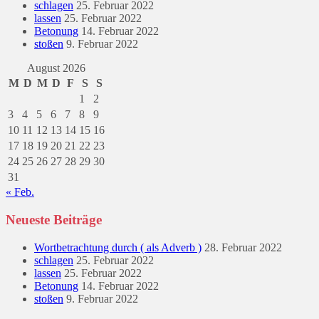
schlagen
25. Februar 2022
lassen
25. Februar 2022
Betonung
14. Februar 2022
stoßen
9. Februar 2022
August 2026
M
D
M
D
F
S
S
1
2
3
4
5
6
7
8
9
10
11
12
13
14
15
16
17
18
19
20
21
22
23
24
25
26
27
28
29
30
31
« Feb.
Neueste Beiträge
Wortbetrachtung durch ( als Adverb )
28. Februar 2022
schlagen
25. Februar 2022
lassen
25. Februar 2022
Betonung
14. Februar 2022
stoßen
9. Februar 2022