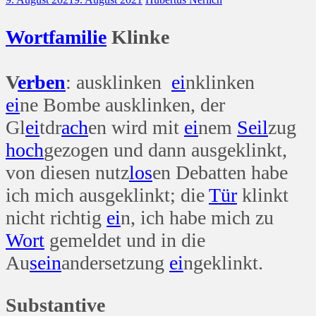
Wort
familie
Klinke
V
erben
: ausklinken
ei
nklinken
ei
ne Bombe ausklinken, der
Gl
ei
tdr
ach
en wird mit
ei
nem
Seil
zug
hoch
gezogen und dann ausgeklinkt,
von diesen nutz
los
en Debatten habe
ich mich ausgeklinkt; die
Tür
klinkt
nicht richtig
ei
n, ich habe mich zu
Wort
gemeldet und in die
Au
sein
andersetzung
ei
ngeklinkt.
Substantive