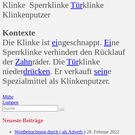
Klinke Sperrklinke
Tür
klinke
Klinkenputzer
Kontexte
Die Klinke ist
ei
ngeschnappt.
Ei
ne
Sperrklinke verhindert den Rücklauf
der
Zahn
räder. Die
Tür
klinke
nieder
drücken
. Er verkauft
sein
e
Spezialmittel als Klinkenputzer.
Beitragsnavigation
Mühe
Lumpen
Suche
nach:
Neueste Beiträge
Wortbetrachtung durch ( als Adverb )
28. Februar 2022