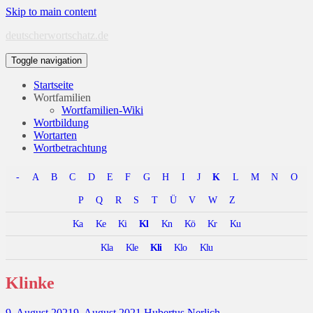
Skip to main content
deutscherwortschatz.de
Toggle navigation
Startseite
Wortfamilien
Wortfamilien-Wiki
Wortbildung
Wortarten
Wortbetrachtung
-
A
B
C
D
E
F
G
H
I
J
K
L
M
N
O
P
Q
R
S
T
Ü
V
W
Z
Ka
Ke
Ki
Kl
Kn
Kö
Kr
Ku
Kla
Kle
Kli
Klo
Klu
Klinke
9. August 2021
9. August 2021
Hubertus Nerlich