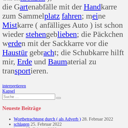
die G
art
enabfälle mit der
Hand
karre
zum Sammel
platz
fahren
; m
ei
ne
Mist
karre ( anfälliges Auto ) ist schon
wieder
stehen
geb
lieben
; die Päckchen
w
erde
n mit der Sackkarre vor die
Haus
tür
gebr
ach
t; die Schubkarre hilft
mir,
Erde
und
Baum
aterial zu
tran
sport
ieren.
Beitragsnavigation
interpretieren
Kapsel
Suche
nach:
Neueste Beiträge
Wortbetrachtung durch ( als Adverb )
28. Februar 2022
schlagen
25. Februar 2022