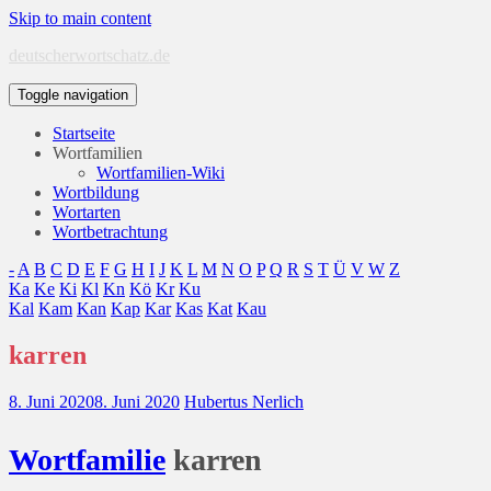
Skip to main content
deutscherwortschatz.de
Toggle navigation
Startseite
Wortfamilien
Wortfamilien-Wiki
Wortbildung
Wortarten
Wortbetrachtung
-
A
B
C
D
E
F
G
H
I
J
K
L
M
N
O
P
Q
R
S
T
Ü
V
W
Z
Ka
Ke
Ki
Kl
Kn
Kö
Kr
Ku
Kal
Kam
Kan
Kap
Kar
Kas
Kat
Kau
karren
8. Juni 2020
8. Juni 2020
Hubertus Nerlich
Wort
familie
karren