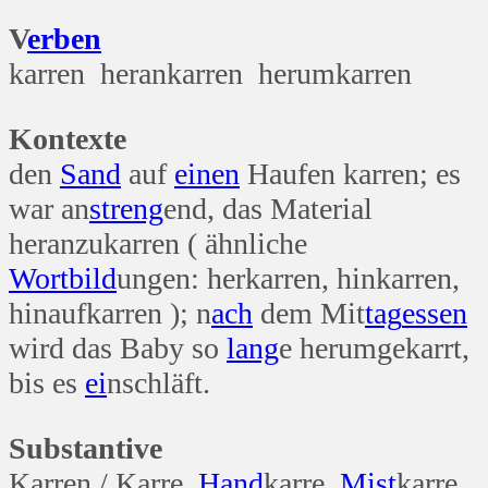
V
erben
karren herankarren herumkarren
Kontexte
den
Sand
auf
einen
Haufen karren; es
war an
streng
end, das Material
heranzukarren ( ähnliche
Wort
bild
ungen: herkarren, hinkarren,
hinaufkarren ); n
ach
dem Mit
tag
essen
wird das Baby so
lang
e herumgekarrt,
bis es
ei
nschläft.
Substantive
Karren / Karre
Hand
karre
Mist
karre