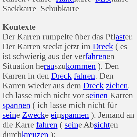
Sackkarre Schubkarre
Kontexte
Der Karren rumpelte über das Pfl
ast
er.
Der Karren steckt jetzt im
Dreck
( es
ist schwierig aus der ver
fahren
en
Situation he
rau
szu
kommen
). Den
Karren in den
Dreck
fahren
. Den
Karren wieder aus dem
Dreck
ziehen
.
Ich lasse mich nicht vor s
einen
Karren
spannen
( ich lasse mich nicht für
sein
e
Zweck
e
ei
n
spannen
). Jemand an
die Karre
fahren
(
sein
e Ab
sicht
en
durch
kreuzen
);