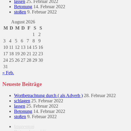
lassen
25. Februar 2022
Betonung
14. Februar 2022
stoßen
9. Februar 2022
August 2026
M
D
M
D
F
S
S
1
2
3
4
5
6
7
8
9
10
11
12
13
14
15
16
17
18
19
20
21
22
23
24
25
26
27
28
29
30
31
« Feb.
Neueste Beiträge
Wortbetrachtung durch ( als Adverb )
28. Februar 2022
schlagen
25. Februar 2022
lassen
25. Februar 2022
Betonung
14. Februar 2022
stoßen
9. Februar 2022
Impressum