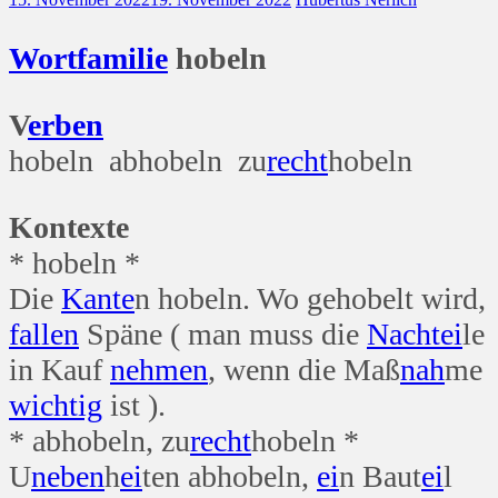
Wort
familie
hobeln
V
erben
hobeln abhobeln zu
recht
hobeln
Kontexte
* hobeln *
Die
Kante
n hobeln. Wo gehobelt wird,
fallen
Späne ( man muss die
Nacht
ei
le
in Kauf
nehmen
, wenn die Maß
nah
me
wichtig
ist ).
* abhobeln, zu
recht
hobeln *
U
neben
h
ei
ten abhobeln,
ei
n Baut
ei
l