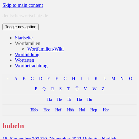
Skip to main content
deutscherwortschatz.de
Toggle navigation
Startseite
Wortfamilien
Wortfamilien-Wiki
Wortbildung
Wortarten
Wortbetrachtung
-
A
B
C
D
E
F
G
H
I
J
K
L
M
N
O
P
Q
R
S
T
Ü
V
W
Z
Ha
He
Hi
Ho
Hu
Hob
Hoc
Hof
Höh
Hol
Hop
Hor
hobeln
15. November 2022
19. November 2022
Hubertus Nerlich