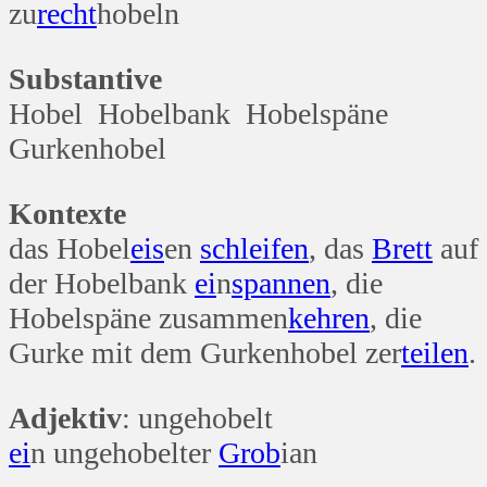
zu
recht
hobeln
Substantive
Hobel Hobelbank Hobelspäne
Gurkenhobel
Kontexte
das Hobel
eis
en
schleifen
, das
Brett
auf
der Hobelbank
ei
n
spannen
, die
Hobelspäne zusammen
kehren
, die
Gurke mit dem Gurkenhobel zer
teilen
.
Adjektiv
: ungehobelt
ei
n ungehobelter
Grob
ian