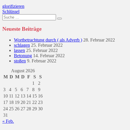
Beitragsnavigation
glorifizieren
Schlüssel
Suche
nach:
Neueste Beiträge
Wortbetrachtung durch ( als Adverb )
28. Februar 2022
schlagen
25. Februar 2022
lassen
25. Februar 2022
Betonung
14. Februar 2022
stoßen
9. Februar 2022
August 2026
M
D
M
D
F
S
S
1
2
3
4
5
6
7
8
9
10
11
12
13
14
15
16
17
18
19
20
21
22
23
24
25
26
27
28
29
30
31
« Feb.