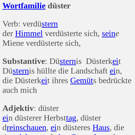
Wort
familie
düster
Verb: verdü
stern
der
Himmel
verdüsterte sich,
sein
e
Miene verdüsterte sich,
Substantive
: Dü
stern
is Düsterk
ei
t
Dü
stern
is hüllte die Landschaft
ei
n,
die Düsterk
ei
t ihres
Gemüt
s bedrückte
auch mich
Adjektiv
: düster
ei
n düsterer Herbst
tag
, düster
d
rein
schauen
,
ei
n düsteres
Haus
, die