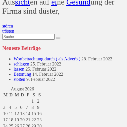
Aus
sicht
en auf
ei
ne
Gesund
ung der
Firma sind düster,
Beitragsnavigation
stören
trösten
Suche
nach:
Neueste Beiträge
Wortbetrachtung durch ( als Adverb )
28. Februar 2022
schlagen
25. Februar 2022
lassen
25. Februar 2022
Betonung
14. Februar 2022
stoßen
9. Februar 2022
August 2026
M
D
M
D
F
S
S
1
2
3
4
5
6
7
8
9
10
11
12
13
14
15
16
17
18
19
20
21
22
23
24
25
26
27
28
29
30