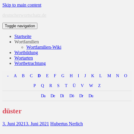
Skip to main content
deutscherwortschatz.de
Toggle navigation
Startseite
Wortfamilien
Wortfamilien-Wiki
Wortbildung
Wortarten
Wortbetrachtung
-
A
B
C
D
E
F
G
H
I
J
K
L
M
N
O
P
Q
R
S
T
Ü
V
W
Z
Da
De
Di
Dö
Dr
Du
düster
3. Juni 2021
3. Juni 2021
Hubertus Nerlich