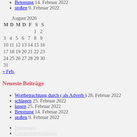
Betonung
14. Februar 2022
stoßen
9. Februar 2022
August 2026
M
D
M
D
F
S
S
1
2
3
4
5
6
7
8
9
10
11
12
13
14
15
16
17
18
19
20
21
22
23
24
25
26
27
28
29
30
31
« Feb.
Neueste Beiträge
Wortbetrachtung durch ( als Adverb )
28. Februar 2022
schlagen
25. Februar 2022
lassen
25. Februar 2022
Betonung
14. Februar 2022
stoßen
9. Februar 2022
Impressum
Datenschutzerklärung