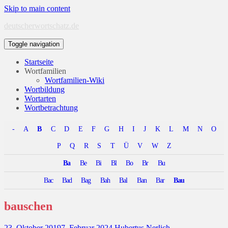
Skip to main content
deutscherwortschatz.de
Toggle navigation
Startseite
Wortfamilien
Wortfamilien-Wiki
Wortbildung
Wortarten
Wortbetrachtung
-
A
B
C
D
E
F
G
H
I
J
K
L
M
N
O
P
Q
R
S
T
Ü
V
W
Z
Ba
Be
Bi
Bl
Bo
Br
Bu
Bac
Bad
Bag
Bah
Bal
Ban
Bar
Bau
bauschen
23. Oktober 2019
7. Februar 2024
Hubertus Nerlich