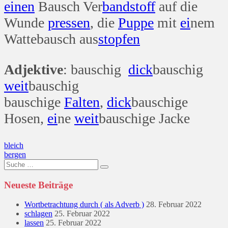
einen
Bausch Ver
band
stoff
auf die
Wunde
pressen
, die
Puppe
mit
ei
nem
Wattebausch aus
stopfen
Adjektive
: bauschig
dick
bauschig
weit
bauschig
bauschige
Falten
,
dick
bauschige
Hosen,
ei
ne
weit
bauschige Jacke
Beitragsnavigation
bleich
bergen
Suche
nach:
Neueste Beiträge
Wortbetrachtung durch ( als Adverb )
28. Februar 2022
schlagen
25. Februar 2022
lassen
25. Februar 2022