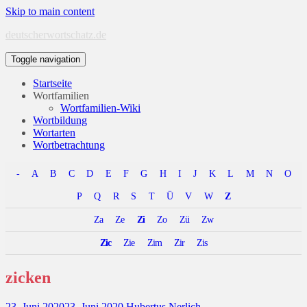
Skip to main content
deutscherwortschatz.de
Toggle navigation
Startseite
Wortfamilien
Wortfamilien-Wiki
Wortbildung
Wortarten
Wortbetrachtung
-
A
B
C
D
E
F
G
H
I
J
K
L
M
N
O
P
Q
R
S
T
Ü
V
W
Z
Za
Ze
Zi
Zo
Zü
Zw
Zic
Zie
Zim
Zir
Zis
zicken
23. Juni 2020
23. Juni 2020
Hubertus Nerlich