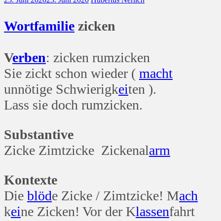
Wort
familie
zicken
V
erben
: zicken rumzicken
Sie zickt schon wieder (
macht
unnötige Schwierigk
ei
ten ).
Lass sie doch rumzicken.
Substantive
Zicke Zimtzicke Zickenal
arm
Kontexte
Die
blöd
e Zicke / Zimtzicke! M
ach
k
ei
ne Zicken! Vor der K
lassen
fahrt