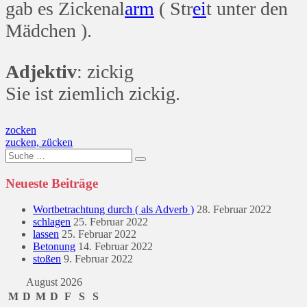
gab es Zickenal
arm
( Str
ei
t unter den
Mädchen ).
Adjektiv
: zickig
Sie ist ziemlich zickig.
Beitragsnavigation
zocken
zucken, zücken
Suche
nach:
Neueste Beiträge
Wortbetrachtung durch ( als Adverb )
28. Februar 2022
schlagen
25. Februar 2022
lassen
25. Februar 2022
Betonung
14. Februar 2022
stoßen
9. Februar 2022
August 2026
M
D
M
D
F
S
S