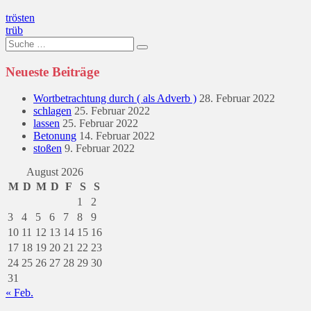
Beitragsnavigation
trösten
trüb
Suche
nach:
Neueste Beiträge
Wortbetrachtung durch ( als Adverb )
28. Februar 2022
schlagen
25. Februar 2022
lassen
25. Februar 2022
Betonung
14. Februar 2022
stoßen
9. Februar 2022
August 2026
M
D
M
D
F
S
S
1
2
3
4
5
6
7
8
9
10
11
12
13
14
15
16
17
18
19
20
21
22
23
24
25
26
27
28
29
30
31
« Feb.