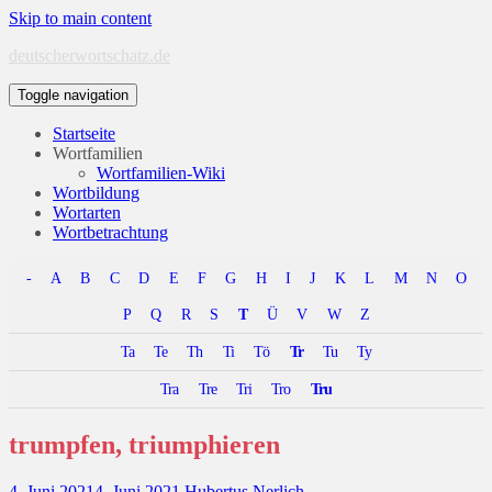
Skip to main content
deutscherwortschatz.de
Toggle navigation
Startseite
Wortfamilien
Wortfamilien-Wiki
Wortbildung
Wortarten
Wortbetrachtung
-
A
B
C
D
E
F
G
H
I
J
K
L
M
N
O
P
Q
R
S
T
Ü
V
W
Z
Ta
Te
Th
Ti
Tö
Tr
Tu
Ty
Tra
Tre
Tri
Tro
Tru
trumpfen, triumphieren
4. Juni 2021
4. Juni 2021
Hubertus Nerlich