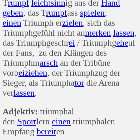
T
rumpf
leicht
sinn
ig aus der
Hand
geben
, das T
rumpf
ass
spielen
;
einen
Triumph er
zielen
, sich das
Triumphgefühl nicht an
merken
lassen
,
das Triumphgeschr
ei
/ Triumphg
ehe
ul
der Fans, zu den Klängen des
Triumphm
arsch
an der Tribüne
vorb
ei
ziehen
, der Triumphzug der
Sieger, als Triumpha
tor
die Arena
ver
lassen
.
Adjektiv:
triumphal
den
Sport
lern
einen
triumphalen
Empfang
bereit
en