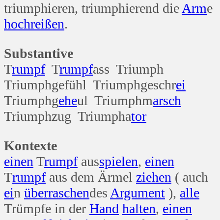
triumphieren, triumphierend die
Arm
e
hoch
reißen
.
Substantive
T
rumpf
T
rumpf
ass Triumph
Triumphgefühl Triumphgeschr
ei
Triumphg
ehe
ul Triumphm
arsch
Triumphzug Triumpha
tor
Kontexte
einen
T
rumpf
aus
spielen
,
einen
T
rumpf
aus dem Ärmel
ziehen
( auch
ei
n
überraschen
des
Argument
),
alle
Trümpfe in der
Hand
halten
,
einen