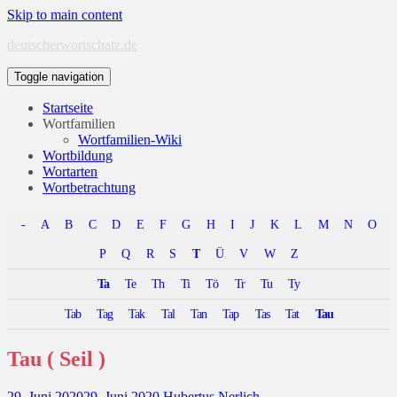
Skip to main content
deutscherwortschatz.de
Toggle navigation
Startseite
Wortfamilien
Wortfamilien-Wiki
Wortbildung
Wortarten
Wortbetrachtung
-
A
B
C
D
E
F
G
H
I
J
K
L
M
N
O
P
Q
R
S
T
Ü
V
W
Z
Ta
Te
Th
Ti
Tö
Tr
Tu
Ty
Tab
Tag
Tak
Tal
Tan
Tap
Tas
Tat
Tau
Tau ( Seil )
29. Juni 2020
29. Juni 2020
Hubertus Nerlich