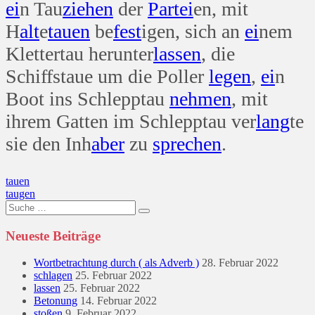
ei
n Tau
ziehen
der
Partei
en, mit
H
alt
e
tauen
be
fest
igen, sich an
ei
nem
Klettertau herunter
lassen
, die
Schiffstaue um die Poller
legen
,
ei
n
Boot ins Schlepptau
nehmen
, mit
ihrem Gatten im Schlepptau ver
lang
te
sie den Inh
aber
zu
sprechen
.
Beitragsnavigation
tauen
taugen
Suche
nach:
Neueste Beiträge
Wortbetrachtung durch ( als Adverb )
28. Februar 2022
schlagen
25. Februar 2022
lassen
25. Februar 2022
Betonung
14. Februar 2022
stoßen
9. Februar 2022