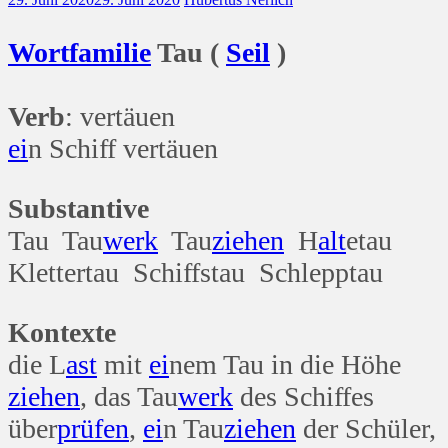
Wort
familie
Tau (
Seil
)
Verb
: vertäuen
ei
n Schiff vertäuen
Substantive
Tau Tau
werk
Tau
ziehen
H
alt
etau
Klettertau Schiffstau Schlepptau
Kontexte
die L
ast
mit
ei
nem Tau in die Höhe
ziehen
, das Tau
werk
des Schiffes
über
prüfen
,
ei
n Tau
ziehen
der Schüler,