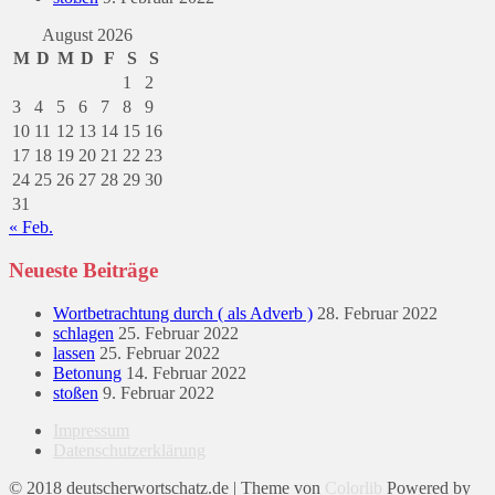
August 2026
M
D
M
D
F
S
S
1
2
3
4
5
6
7
8
9
10
11
12
13
14
15
16
17
18
19
20
21
22
23
24
25
26
27
28
29
30
31
« Feb.
Neueste Beiträge
Wortbetrachtung durch ( als Adverb )
28. Februar 2022
schlagen
25. Februar 2022
lassen
25. Februar 2022
Betonung
14. Februar 2022
stoßen
9. Februar 2022
Impressum
Datenschutzerklärung
© 2018 deutscherwortschatz.de | Theme von
Colorlib
Powered by