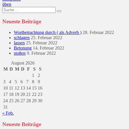
üben
Suche
nach:
Neueste Beiträge
Wortbetrachtung durch ( als Adverb )
28. Februar 2022
schlagen
25. Februar 2022
lassen
25. Februar 2022
Betonung
14. Februar 2022
stoßen
9. Februar 2022
August 2026
M
D
M
D
F
S
S
1
2
3
4
5
6
7
8
9
10
11
12
13
14
15
16
17
18
19
20
21
22
23
24
25
26
27
28
29
30
31
« Feb.
Neueste Beiträge