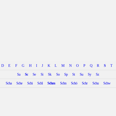
D
E
F
G
H
I
J
K
L
M
N
O
P
Q
R
S
T
Sa
Sc
Se
Si
Sk
So
Sp
St
Su
Sy
Sz
Scha
Sche
Schi
Schl
Schm
Schn
Schö
Schr
Schu
Schw