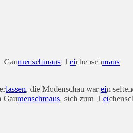
Gau
mensch
maus
L
ei
chensch
maus
er
lassen
, die Modenschau war
ei
n selte
n Gau
mensch
maus
, sich zum L
ei
chensc