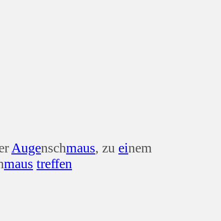
ner
Auge
nsch
maus
, zu
ei
nem
h
maus
treffen