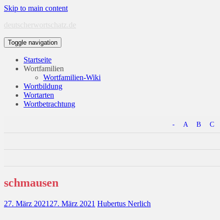
Skip to main content
deutscherwortschatz.de
Toggle navigation
Startseite
Wortfamilien
Wortfamilien-Wiki
Wortbildung
Wortarten
Wortbetrachtung
-
A
B
C
schmausen
27. März 2021
27. März 2021
Hubertus Nerlich