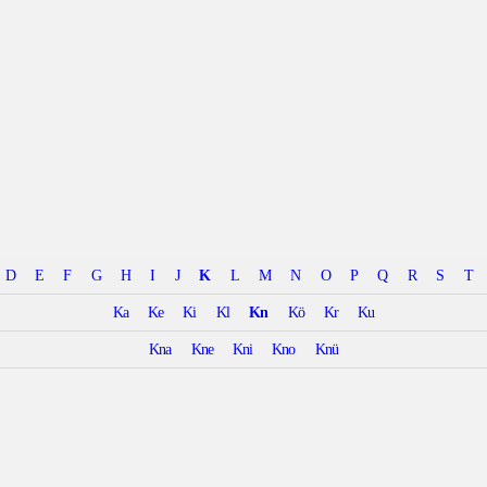
D
E
F
G
H
I
J
K
L
M
N
O
P
Q
R
S
T
Ka
Ke
Ki
Kl
Kn
Kö
Kr
Ku
Kna
Kne
Kni
Kno
Knü