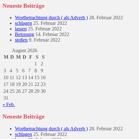
Neueste Beiträge
Wortbetrachtung durch ( als Adverb )
28. Februar 2022
schlagen
25. Februar 2022
lassen
25. Februar 2022
Betonung
14. Februar 2022
stoßen
9. Februar 2022
August 2026
M
D
M
D
F
S
S
1
2
3
4
5
6
7
8
9
10
11
12
13
14
15
16
17
18
19
20
21
22
23
24
25
26
27
28
29
30
31
« Feb.
Neueste Beiträge
Wortbetrachtung durch ( als Adverb )
28. Februar 2022
schlagen
25. Februar 2022