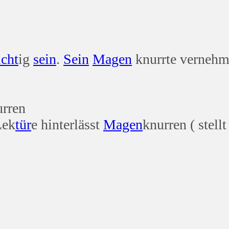
icht
ig
sein
.
Sein
Magen
knurrte vernehm
urren
Lek
tür
e hinterlässt
Magen
knurren ( stellt