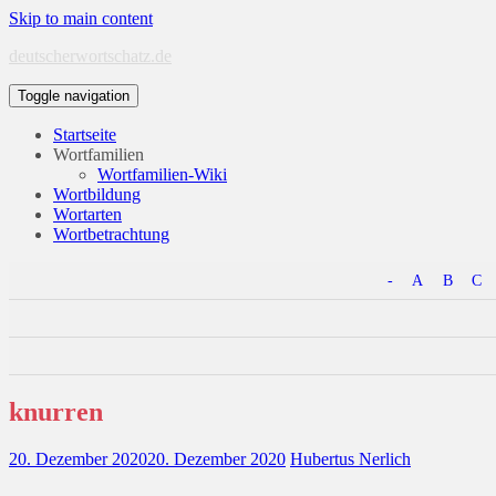
Skip to main content
deutscherwortschatz.de
Toggle navigation
Startseite
Wortfamilien
Wortfamilien-Wiki
Wortbildung
Wortarten
Wortbetrachtung
-
A
B
C
knurren
20. Dezember 2020
20. Dezember 2020
Hubertus Nerlich