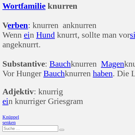
Wort
familie
knurren
V
erben
: knurren anknurren
Wenn
ei
n
Hund
knurrt, sollte man vor
s
angeknurrt.
Substantive
:
Bauch
knurren
Magen
kn
Vor Hunger
Bauch
knurren
haben
. Die 
Adjektiv
: knurrig
ei
n knurriger Griesgram
Beitragsnavigation
Knüppel
senken
Suche
nach: