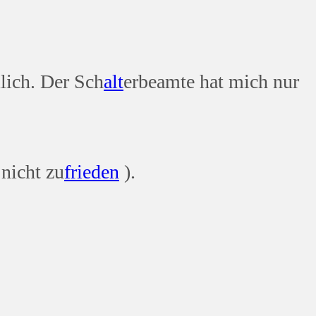
lich. Der Sch
alt
erbeamte hat mich nur
 nicht zu
frieden
).