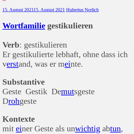
15. August 2021
15. August 2021
Hubertus Nerlich
Wort
familie
gestikulieren
Verb
: gestikulieren
Er gestikulierte lebhaft, ohne dass ich
v
erst
and, was er m
ei
nte.
Substantive
Geste Gestik De
mut
sgeste
D
roh
geste
Kontexte
mit
ei
ner Geste als un
wichtig
ab
tun
,