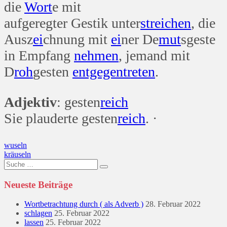
die
Wort
e mit
aufgeregter Gestik unter
streichen
, die
Ausz
ei
chnung mit
ei
ner De
mut
sgeste
in Empfang
nehmen
, jemand mit
D
roh
gesten
entgegen
treten
.
Adjektiv
: gesten
reich
Sie plauderte gesten
reich
. ·
Beitragsnavigation
wuseln
kräuseln
Suche
nach:
Neueste Beiträge
Wortbetrachtung durch ( als Adverb )
28. Februar 2022
schlagen
25. Februar 2022
lassen
25. Februar 2022