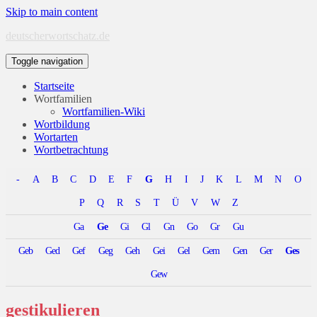
Skip to main content
deutscherwortschatz.de
Toggle navigation
Startseite
Wortfamilien
Wortfamilien-Wiki
Wortbildung
Wortarten
Wortbetrachtung
-
A
B
C
D
E
F
G
H
I
J
K
L
M
N
O
P
Q
R
S
T
Ü
V
W
Z
Ga
Ge
Gi
Gl
Gn
Go
Gr
Gu
Geb
Ged
Gef
Geg
Geh
Gei
Gel
Gem
Gen
Ger
Ges
Gew
gestikulieren