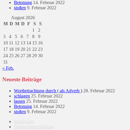
Betonung
14. Februar 2022
stoßen
9. Februar 2022
August 2026
M
D
M
D
F
S
S
1
2
3
4
5
6
7
8
9
10
11
12
13
14
15
16
17
18
19
20
21
22
23
24
25
26
27
28
29
30
31
« Feb.
Neueste Beiträge
Wortbetrachtung durch ( als Adverb )
28. Februar 2022
schlagen
25. Februar 2022
lassen
25. Februar 2022
Betonung
14. Februar 2022
stoßen
9. Februar 2022
Impressum
Datenschutzerklärung