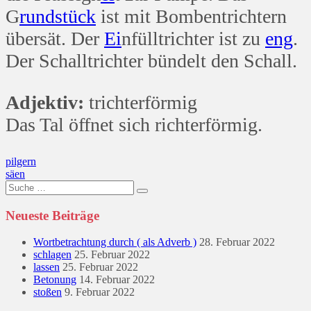
G
rund
stück
ist mit Bombentrichtern
übersät. Der
Ei
nfülltrichter ist zu
eng
.
Der Schalltrichter bündelt den Schall.
Adjektiv:
trichterförmig
Das Tal öffnet sich richterförmig.
Beitragsnavigation
pilgern
säen
Suche
nach:
Neueste Beiträge
Wortbetrachtung durch ( als Adverb )
28. Februar 2022
schlagen
25. Februar 2022
lassen
25. Februar 2022
Betonung
14. Februar 2022
stoßen
9. Februar 2022