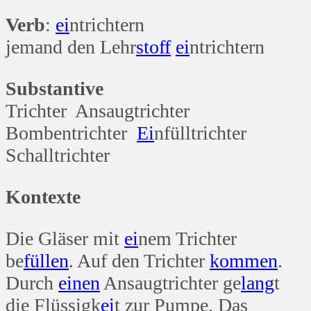
Verb
:
ei
ntrichtern
jemand den Lehr
stoff
ei
ntrichtern
Substantive
Trichter Ansaugtrichter
Bombentrichter
Ei
nfülltrichter
Schalltrichter
Kontexte
Die Gläser mit
ei
nem Trichter
be
füllen
. Auf den Trichter
kommen
.
Durch
einen
Ansaugtrichter ge
lang
t
die Flüssigk
ei
t zur Pumpe. Das