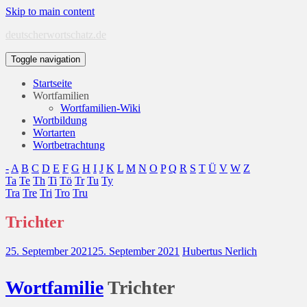
Skip to main content
deutscherwortschatz.de
Toggle navigation
Startseite
Wortfamilien
Wortfamilien-Wiki
Wortbildung
Wortarten
Wortbetrachtung
-
A
B
C
D
E
F
G
H
I
J
K
L
M
N
O
P
Q
R
S
T
Ü
V
W
Z
Ta
Te
Th
Ti
Tö
Tr
Tu
Ty
Tra
Tre
Tri
Tro
Tru
Trichter
25. September 2021
25. September 2021
Hubertus Nerlich
Wort
familie
Trichter