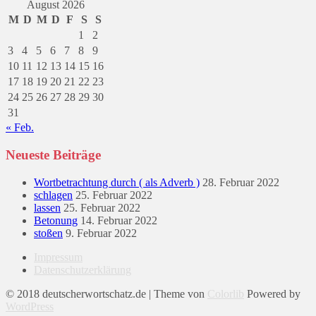
August 2026
M
D
M
D
F
S
S
1
2
3
4
5
6
7
8
9
10
11
12
13
14
15
16
17
18
19
20
21
22
23
24
25
26
27
28
29
30
31
« Feb.
Neueste Beiträge
Wortbetrachtung durch ( als Adverb )
28. Februar 2022
schlagen
25. Februar 2022
lassen
25. Februar 2022
Betonung
14. Februar 2022
stoßen
9. Februar 2022
Impressum
Datenschutzerklärung
© 2018 deutscherwortschatz.de | Theme von
Colorlib
Powered by
WordPress