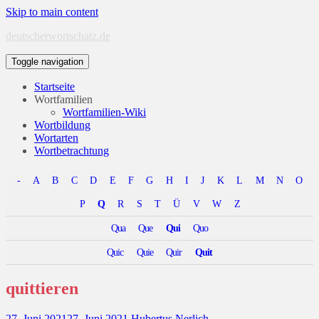
Skip to main content
deutscherwortschatz.de
Toggle navigation
Startseite
Wortfamilien
Wortfamilien-Wiki
Wortbildung
Wortarten
Wortbetrachtung
-
A
B
C
D
E
F
G
H
I
J
K
L
M
N
O
P
Q
R
S
T
Ü
V
W
Z
Qua
Que
Qui
Quo
Quic
Quie
Quir
Quit
quittieren
27. Juni 2021
27. Juni 2021
Hubertus Nerlich