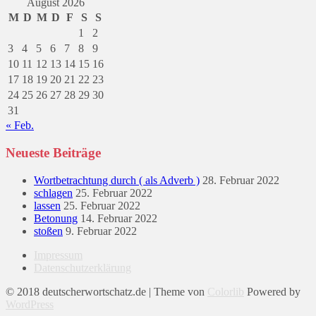
August 2026
M
D
M
D
F
S
S
1
2
3
4
5
6
7
8
9
10
11
12
13
14
15
16
17
18
19
20
21
22
23
24
25
26
27
28
29
30
31
« Feb.
Neueste Beiträge
Wortbetrachtung durch ( als Adverb )
28. Februar 2022
schlagen
25. Februar 2022
lassen
25. Februar 2022
Betonung
14. Februar 2022
stoßen
9. Februar 2022
Impressum
Datenschutzerklärung
© 2018 deutscherwortschatz.de | Theme von
Colorlib
Powered by
WordPress