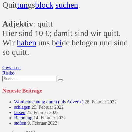
Quit
tun
gs
block
suchen
.
Adjektiv
: quitt
Hier sind 10 €; damit sind wir quitt.
Wir
haben
uns b
ei
de belogen und sind
so quitt.
Beitragsnavigation
Gewissen
Risiko
Suche
nach:
Neueste Beiträge
Wortbetrachtung durch ( als Adverb )
28. Februar 2022
schlagen
25. Februar 2022
lassen
25. Februar 2022
Betonung
14. Februar 2022
stoßen
9. Februar 2022