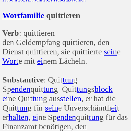
Wort
familie
quittieren
Verb
: quittieren
den Geldempfang quittieren, den
Dienst quittieren, sie quittierte
sein
e
Wort
e mit
ei
nem Lächeln.
Substantive
: Quit
tun
g
Sp
enden
quit
tun
g Quit
tun
gs
block
ei
ne Quit
tun
g aus
stellen
, er hat die
Quit
tun
g für
sein
e Unverschämth
ei
t
er
halten
,
ei
ne Sp
enden
quit
tun
g für das
Finanzamt benötigen, den